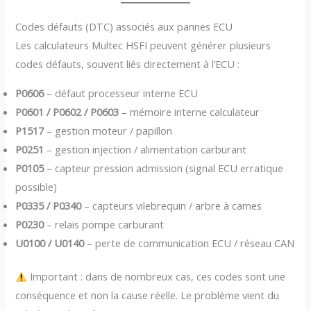
Codes défauts (DTC) associés aux pannes ECU
Les calculateurs Multec HSFI peuvent générer plusieurs
codes défauts, souvent liés directement à l’ECU :
P0606
– défaut processeur interne ECU
P0601 / P0602 / P0603
– mémoire interne calculateur
P1517
– gestion moteur / papillon
P0251
– gestion injection / alimentation carburant
P0105
– capteur pression admission (signal ECU erratique
possible)
P0335 / P0340
– capteurs vilebrequin / arbre à cames
P0230
– relais pompe carburant
U0100 / U0140
– perte de communication ECU / réseau CAN
Important : dans de nombreux cas, ces codes sont une
conséquence et non la cause réelle. Le problème vient du