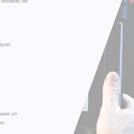
es modèles de
iques
 avec un
ez.