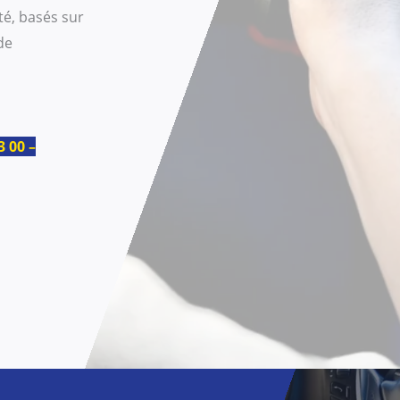
té, basés sur
de
33 00
–